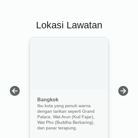
Lokasi Lawatan
Bangkok
Chi
Ibu kota yang penuh warna
Band
dengan tarikan seperti Grand
purb
Palace, Wat Arun (Kuil Fajar),
pasa
Wat Pho (Buddha Berbaring),
pusa
dan pasar terapung.
mesr