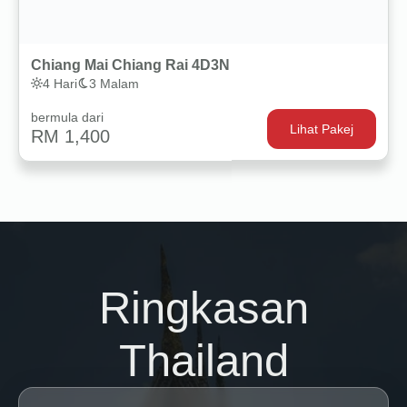
Chiang Mai Chiang Rai 4D3N
4 Hari
3 Malam
bermula dari
Lihat Pakej
RM 1,400
Ringkasan
Thailand